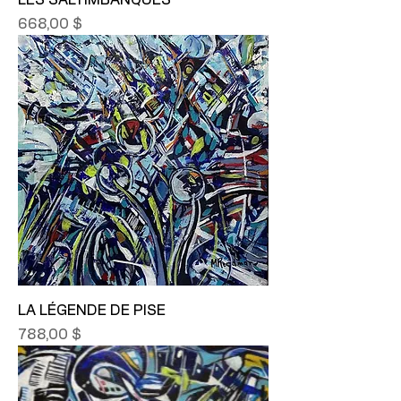
LES SALTIMBANQUES
Prix
668,00 $
LA LÉGENDE DE PISE
Prix
788,00 $