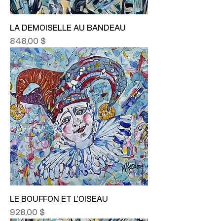
LA DEMOISELLE AU BANDEAU
Prix
848,00 $
LE BOUFFON ET L'OISEAU
Prix
928,00 $