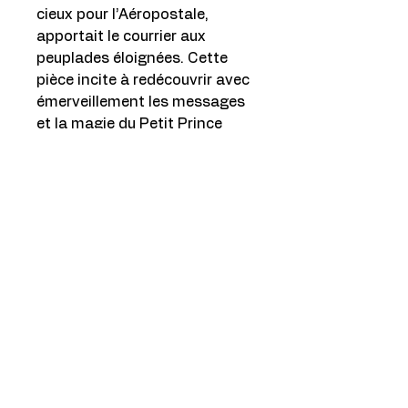
cieux pour l’Aéropostale,
apportait le courrier aux
peuplades éloignées. Cette
pièce incite à redécouvrir avec
émerveillement les messages
et la magie du Petit Prince
dans un monde en pleine
transformation. L’artiste Mario
Readman, quant à lui, vous
invite dans son univers créatif
et coloré en illustrant la
fragilité et la force du lien
entre ciel et terre et en
laissant planer un mélange
d’émotions évoquant
l’aventure, la solitude et les
échanges humains. Ce tableau
est conçu avec une sensibilité