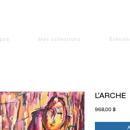
MARIO
READMAN
ARTISTE PEINTRE
opos
Mes collections
Événem
L'ARCHE
Prix
968,00 $
A