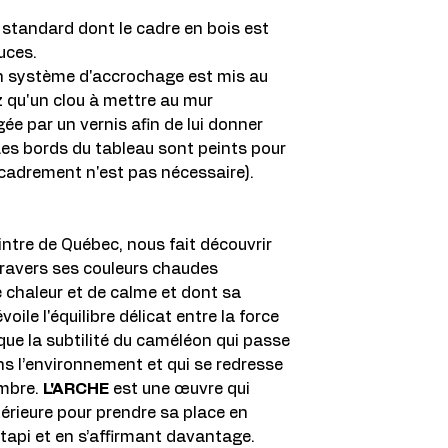
Satisfait ou remb
e standard dont le cadre en bois est
Vous disposez de 1
de retour, l'œuvr
uces.
immédiatement, hor
 Un système d'accrochage est mis au
z qu'un clou à mettre au mur
gée par un vernis afin de lui donner
Les bords du tableau sont peints pour
cadrement n'est pas nécessaire).
ntre de Québec, nous fait découvrir
travers ses couleurs chaudes
 chaleur et de calme et dont sa
le l'équilibre délicat entre la force
évoque la subtilité du caméléon qui passe
s l’environnement et qui se redresse
ombre.
L'ARCHE
est une œuvre qui
ntérieure pour prendre sa place en
 tapi et en s’affirmant davantage.