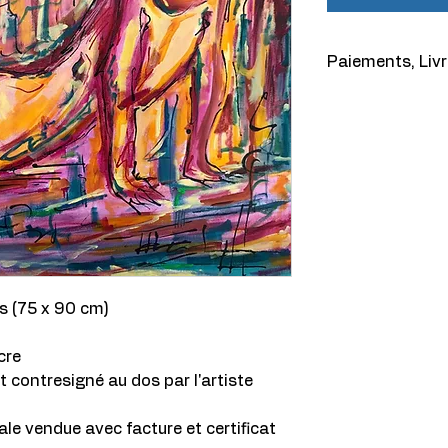
Paiements, Livr
Paiement
Vous pouvez régler
bancaire. Les paie
sécurisés et le re
confidentielles est
Livraison
La livraison est c
destinations au C
les toiles dont le 
s (75 x 90 cm)
36 x 48 pouces). D
dans un autre pays
Notez qu’il est pla
cre
par l’artiste lui-m
t contresigné au dos par l'artiste
rayon de 75 km de 
Un grand soin est 
ale vendue avec facture et certificat