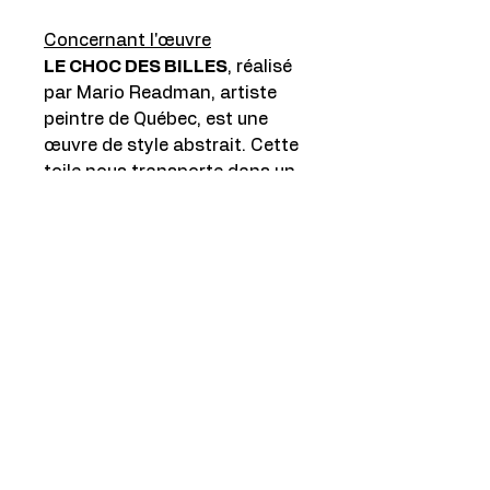
Concernant l'œuvre
LE CHOC DES BILLES
, réalisé
par Mario Readman, artiste
peintre de Québec, est une
œuvre de style abstrait. Cette
toile nous transporte dans un
tourbillon de couleurs, de
mouvements et d'émotions.
Les billes se percutent avec
une telle force que l'on ressent
presque le bruit sourd de
l'impact. Les teintes vibrantes
et les jeux de lumière captivent
le regard et nous invitent à
méditer sur le passage du
temps et l'éphémère beauté de
chaque instant. L'avantage
avec une œuvre d'art abstraite