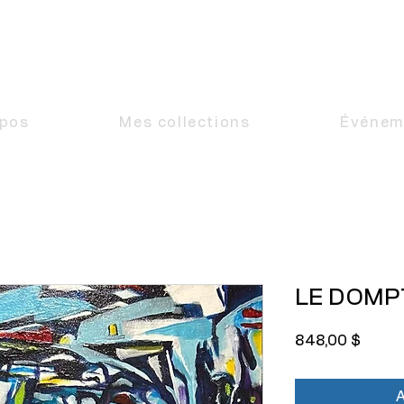
MARIO
READMAN
ARTISTE PEINTRE
opos
Mes collections
Événem
LE DOMP
Prix
848,00 $
A