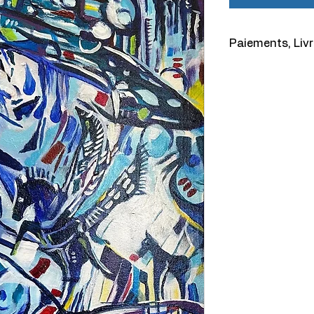
Paiements, Livr
Paiement
Vous pouvez régler
bancaire. Les paie
sécurisés et le re
confidentielles est
Livraison
La livraison est c
destinations au C
les toiles dont le 
36 x 48 pouces). D
dans un autre pays
Notez qu’il est pla
par l’artiste lui-m
rayon de 75 km de 
Un grand soin est 