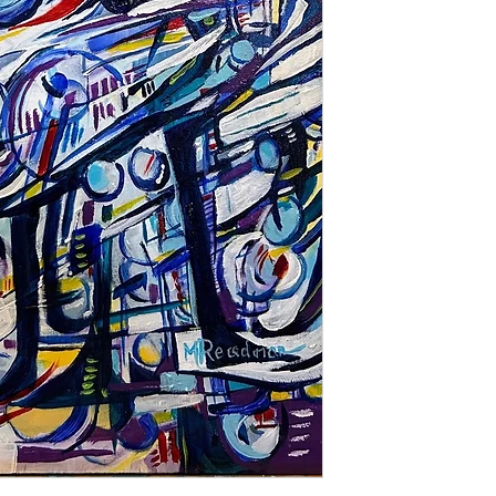
Satisfait ou remb
Vous disposez de 1
de retour, l'œuvr
immédiatement, hor